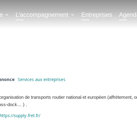
e
L’accompagnement
Entreprises
Agend
T
annonce
Services aux entreprises
'organisation de transports routier national et européen (affrètement, 
oss-dock… ) .
https://supply-fret.fr/