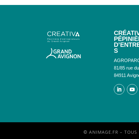
CRÉATIV
PÉPINI
D’ENTR
S
AGROPAR
81/85 rue d
84911 Avign
© ANIMAGE.FR – TOUS