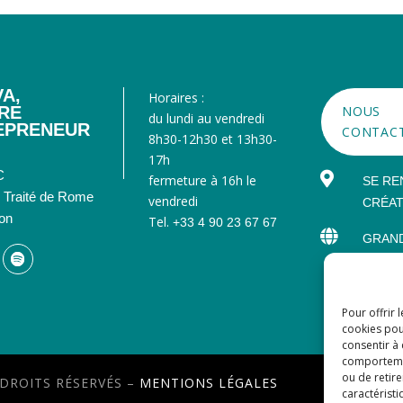
A,
Horaires :
ÈRE
NOUS
du lundi au vendredi
EPRENEUR
CONTAC
8h30-12h30 et 13h30-
17h
C

fermeture à 16h le
SE RE
u Traité de Rome
vendredi
CRÉAT
on
Tel.
+33 4 90 23 67 67

GRAND
Pour offrir 
cookies pou
consentir à
comportement
ou de retire
 DROITS RÉSERVÉS –
MENTIONS LÉGALES
caractéristi