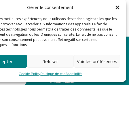
Gérer le consentement
les meilleures expériences, nous utilisons des technologies telles que les
r stocker et/ou accéder aux informations des appareils. Le fait de
 ces technologies nous permettra de traiter des données telles que le
 de navigation ou les ID uniques sur ce site. Le fait de ne pas consentir
r son consentement peut avoir un effet négatif sur certaines
ques et fonctions.
cepter
Refuser
Voir les préférences
5
Mentions légales
5
Cookie Policy
Politique de confidentialité
Politique de
TER
confidentialité
NDRE À
IVA
 AVIGNON