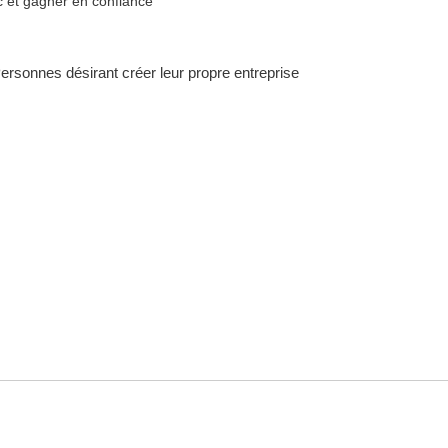
c et gagner en confiance
rsonnes désirant créer leur propre entreprise