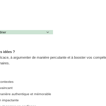
drier
Calendrier Google
s idées ?
fficace, à argumenter de manière percutante et à booster vos compéten
naires.
contextes
nvaincant
manière authentique et mémorable
n impactante