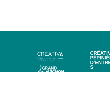
CRÉATIV
PÉPINI
D’ENTR
S
AGROPAR
81/85 rue d
84911 Avign