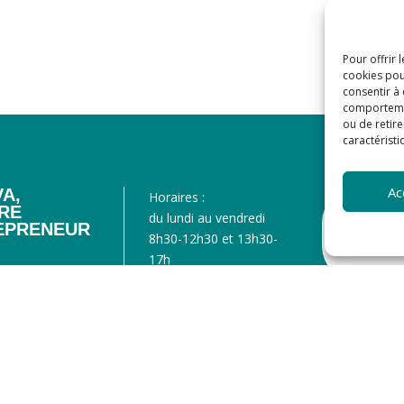
Pour offrir 
cookies pou
consentir à
comportement
ou de retire
caractéristi
Ac
A,
Horaires :
ÈRE
du lundi au vendredi
NOUS
EPRENEUR
8h30-12h30 et 13h30-
CONTAC
17h
C
fermeture à 16h le
u Traité de Rome
vendredi

SE RE
on
Tel.
+33 4 90 23 67 67
CRÉAT

GRAND