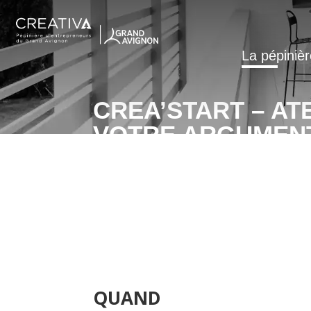
La pépinièr
CREA’START – ATE
VOTRE ARGUMENT
QUAND