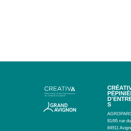
CRÉATIV
PÉPINI
D’ENTR
S
AGROPAR
81/85 rue d
84911 Avign