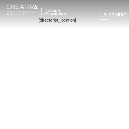
SINGLE LOC
La pépinièr
[directorist_location]