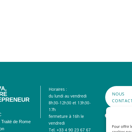
A,
Horaires :
ÈRE
NOUS
du lundi au vendredi
EPRENEUR
CONTAC
8h30-12h30 et 13h30-
17h
C

fermeture à 16h le
SE RE
u Traité de Rome
vendredi
CRÉAT
Pour offrir 
on
Tel.
+33 4 90 23 67 67
cookies pou