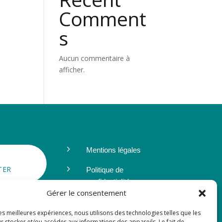
Comment
s
Aucun commentaire à
afficher.
5
Mentions légales
5
TER
Politique de
confidentialité
Gérer le consentement
NDRE À
IVA
les meilleures expériences, nous utilisons des technologies telles que les
r stocker et/ou accéder aux informations des appareils. Le fait de